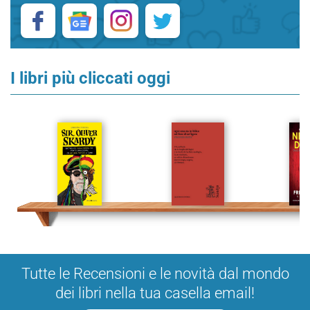
I libri più cliccati oggi
Tutte le Recensioni e le novità dal mondo
dei libri nella tua casella email!