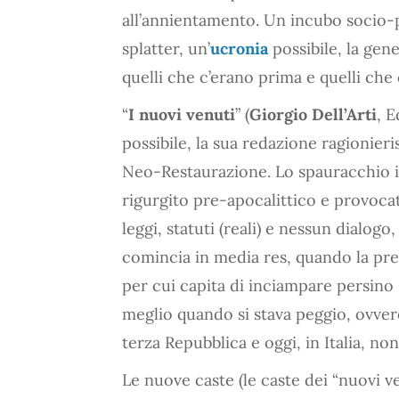
all’annientamento. Un incubo socio-po
splatter, un’
ucronia
possibile, la gene
quelli che c’erano prima e quelli ch
“
I nuovi venuti
” (
Giorgio Dell’Arti
, E
possibile, la sua redazione ragionieri
Neo-Restaurazione. Lo spauracchio it
rigurgito pre-apocalittico e provocat
leggi, statuti (reali) e nessun dialog
comincia in media res, quando la pre
per cui capita di inciampare persino 
meglio quando si stava peggio, ovvero
terza Repubblica e oggi, in Italia, no
Le nuove caste (le caste dei “nuovi ve