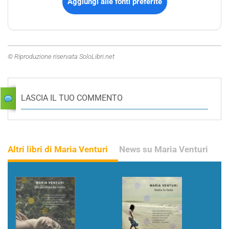
Aggiungi alle fonti preferite
© Riproduzione riservata SoloLibri.net
LASCIA IL TUO COMMENTO
Altri libri di Maria Venturi
News su Maria Venturi