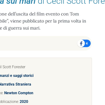
a sui mari
di Cecil Scott Fore
e dell’uscita del film evento con Tom
le”, viene pubblicato per la prima volta in
e di guerra sui mari.
4
il Scott Forester
anzi e saggi storici
Narrativa Straniera
ce:
Newton Compton
bblicazione:
2020