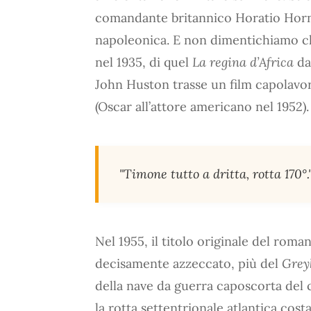
comandante britannico Horatio Hornb
napoleonica. E non dimentichiamo che
nel 1935, di quel
La regina d’Africa
dal
John Huston trasse un film capolav
(Oscar all’attore americano nel 1952).
"Timone tutto a dritta, rotta 170°.
Nel 1955, il titolo originale del rom
decisamente azzeccato, più del
Grey
della nave da guerra caposcorta del 
la rotta settentrionale atlantica cos