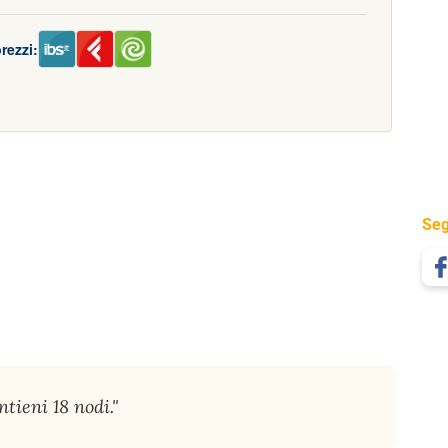
rezzi:
Seg
tieni 18 nodi."