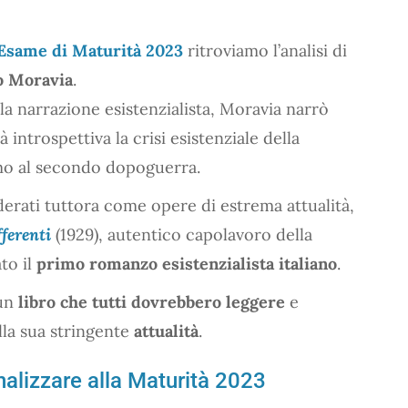
’Esame di Maturità 2023
ritroviamo l’analisi di
o Moravia
.
a narrazione esistenzialista, Moravia narrò
 introspettiva la crisi esistenziale della
ismo al secondo dopoguerra.
erati tuttora come opere di estrema attualità,
fferenti
(1929), autentico capolavoro della
to il
primo romanzo esistenzialista italiano
.
un
libro che tutti dovrebbero leggere
e
lla sua stringente
attualità
.
 analizzare alla Maturità 2023