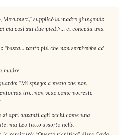
o, Merumeci,” supplicò la madre giungendo
i via così sui due piedi?… ci conceda una
eo “basta… tanto più che non servirebbe ad
a madre.
a guardò: “Mi spiego: a meno che non
entomila lire, non vedo come potreste
”
 si aprì davanti agli occhi come una
nte; ma Leo tutto assorto nella
 la rassicurò: “Questo significa” disse Carla