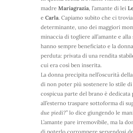
madre
Mariagrazia
, l’amante di lei
L
e
Carla
. Capiamo subito che ci trovi
determinante, uno dei maggiori mome
minaccia di togliere all’amante e all
hanno sempre beneficiato e la donna
perduta: privata di una rendita stabil
cui era così ben inserita.
La donna precipita nell’oscurità della
di non poter più sostenere lo stile d
cospicua parte del brano è dedicata 
all’esterno traspare sottoforma di sup
due piedi?
” lo dice giungendo le man
L’amante pare irremovibile, ma la do
di poterlo corrompere servendosi del