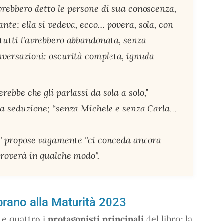
avrebbero detto le persone di sua conoscenza,
ante; ella si vedeva, ecco… povera, sola, con
 tutti l’avrebbero abbandonata, senza
conversazioni: oscurità completa, ignuda
rebbe che gli parlassi da sola a solo,”
la seduzione; “senza Michele e senza Carla…
" propose vagamente "ci conceda ancora
 troverà in qualche modo".
el brano alla Maturità 2023
 e quattro i
protagonisti principali
del libro: la