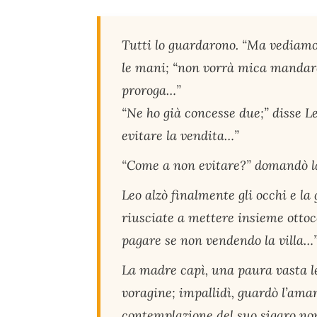
Tutti lo guardarono. “Ma vediam
le mani; “non vorrà mica mandarc
proroga…”
“Ne ho già concesse due;” disse L
evitare la vendita…”
“Come a non evitare?” domandò l
Leo alzò finalmente gli occhi e l
riusciate a mettere insieme ottoc
pagare se non vendendo la villa…
La madre capì, una paura vasta le
voragine; impallidì, guardò l’ama
contemplazione del suo sigaro non