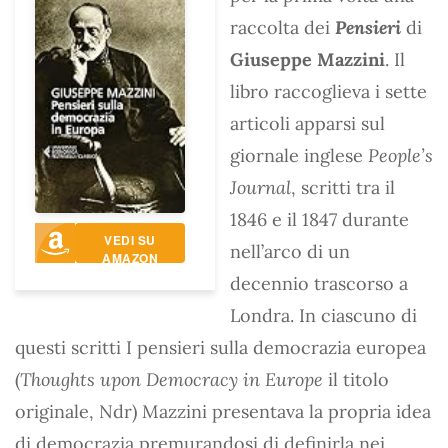
raccolta dei
Pensieri
di
Giuseppe Mazzini
. Il
libro raccoglieva i sette
articoli apparsi sul
giornale inglese
People’s
Journal
, scritti tra il
1846 e il 1847 durante
VEDI SU
nell’arco di un
AMAZON
decennio trascorso a
Londra. In ciascuno di
questi scritti I pensieri sulla democrazia europea
(
Thoughts upon Democracy in Europe
il titolo
originale, Ndr) Mazzini presentava la propria idea
di democrazia premurandosi di definirla nei