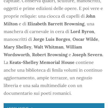
capitale. Conserva quadri, sculture, manoscritti,
oggetti e prime edizioni delle opere. E poi vere e
proprie reliquie: una ciocca di capelli di
John
Milton
e di
Elizabeth Barrett Browning
, una
maschera di carnevale in cera di
Lord Byron
,
manoscritti di
Jorge Luis Borges
,
Oscar Wilde
,
Mary Shelley
,
Walt Whitman
,
William
Wordsworth
,
Robert Browning
e
Joseph Severn
.
La
Keats-Shelley Memorial House
contiene
anche una biblioteca di 8mila volumi in continuo
aggiornamento, ampie terrazze, un negozio
libreria e una sala multimediale con un
documentario sui poeti romanici.