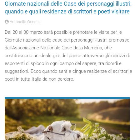
Giornate nazionali delle Case dei personaggi illustri:
quando e quali residenze di scrittori e poeti visitare
Antonella Gonella
Dal 20 al 30 marzo sarà possibile prenotare le visite per le
Giornate nazionali delle case dei personaggi illustri, promosse
dall’Associazione Nazionale Case della Memoria, che
costituiscono un ideale giro del paese attraverso gli indirizzi di
esponenti di spicco in ogni campo del sapere, tra ricordi e
suggestioni. Ecco quando sarà e cinque residenze di scrittori e
poeti in tutta Italia da non perdere.