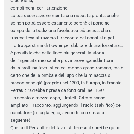
Ciao Elena,
complimenti per l’attenzione!
La tua osservazione merita una risposta pronta, anche
se non potrà essere esauriente perchè ci porta nel
campo della tradizione favolistica più antica, che si
trasmetteva attraverso il racconto dei nonni ai nipoti.
Ho troppa stima di Fowler per dubitare di una forzatura...
è possibile che nelle linee più generali la storia
dell’ingenuità messa alla prova provenga addirittura
dalla prolifica favolistica del mondo greco-romano, ma è
certo che della bimba e del lupo che la minaccia si
raccontasse già (proprio) nel 1300, in Europa, in Francia.
Perrault l’avrebbe ripresa da fonti orali nel 1697.
Un secolo e mezzo dopo, i fratelli Grimm hanno
ampliato il racconto, aggiungendo il ruolo (salvifico) del
cacciatore (o taglialegna, secondo una stesura
seguente).
Quella di Perrault e dei favolisti tedeschi sarebbe quindi