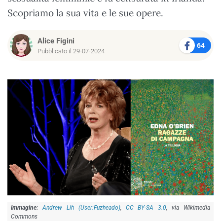
Scopriamo la sua vita e le sue opere.
Alice Figini
64
Pubblicato il 29-07-2024
Andrew Lih (User:Fuzheado)
,
CC BY-SA 3.0
, via Wikimedia
Commons