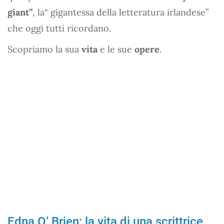
giant”
, la“ gigantessa della letteratura irlandese”
che oggi tutti ricordano.
Scopriamo la sua
vita
e le sue
opere
.
Edna O’ Brien: la vita di una scrittrice