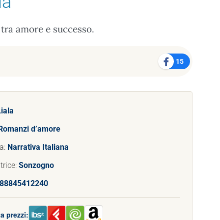
la
tra amore e successo.
15
iala
Romanzi d’amore
a:
Narrativa Italiana
trice:
Sonzogno
88845412240
a prezzi: