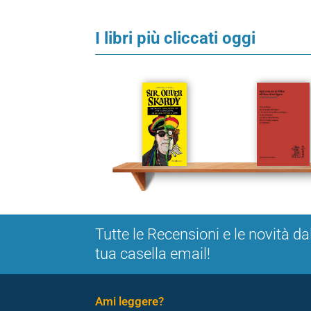
I libri più cliccati oggi
Tutte le Recensioni e le novità da
tua casella email!
Ami leggere?