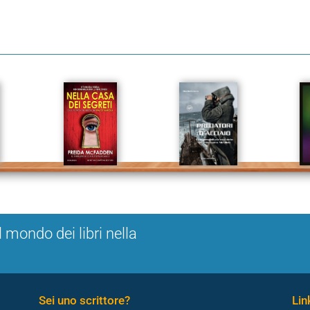
l mondo dei libri nella
Sei uno scrittore?
Link