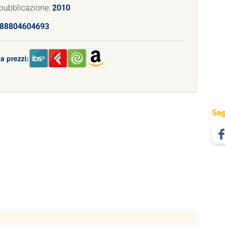
pubblicazione:
2010
88804604693
a prezzi:
Seg