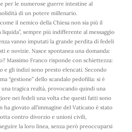
i e per le numerose guerre intestine al
olidità di un potere millenario.
ome il nemico della Chiesa non sia più il
 liquida”, sempre più indifferente al messaggio
renza vanno imputati la grande perdita di fedeli
isti e novizie. Nasce spontanea una domanda:
to? Massimo Franco risponde con schiettezza:
no e gli indizi sono presto elencati. Secondo
ima “gestione” dello scandalo pedofilia: si è
e una tragica realtà, provocando quindi una
re nei fedeli una volta che questi fatti sono
n ha giovato all’immagine del Vaticano è stato
otta contro divorzio e unioni civili,
seguire la loro linea, senza però preoccuparsi