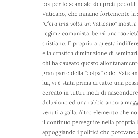
poi per lo scandalo dei preti pedofil
Vaticano, che minano fortemente la s
"C’era una volta un Vaticano"
mostra c
regime comunista, bensì una “società
cristiano. E proprio a questa indiffe
e la drastica diminuzione di seminar
chi ha causato questo allontanamen
gran parte della “colpa” è del Vatica
lui, vi è stata prima di tutto una pess
cercato in tutti i modi di nasconder
delusione ed una rabbia ancora maggio
venuti a galla. Altro elemento che no
il continuo perseguire nella propria l
appoggiando i politici che potevano 