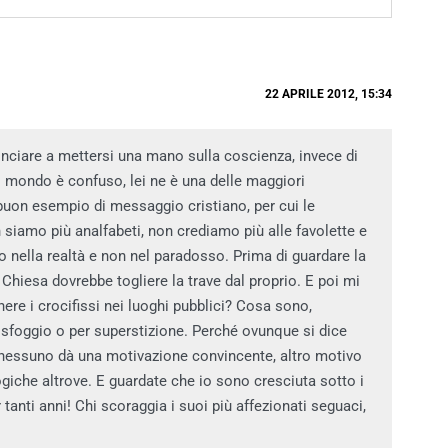
22 APRILE 2012, 15:34
nciare a mettersi una mano sulla coscienza, invece di
 il mondo è confuso, lei ne è una delle maggiori
 buon esempio di messaggio cristiano, per cui le
 siamo più analfabeti, non crediamo più alle favolette e
o nella realtà e non nel paradosso. Prima di guardare la
a Chiesa dovrebbe togliere la trave dal proprio. E poi mi
ere i crocifissi nei luoghi pubblici? Cosa sono,
r sfoggio o per superstizione. Perché ovunque si dice
a nessuno dà una motivazione convincente, altro motivo
ogiche altrove. E guardate che io sono cresciuta sotto i
tanti anni! Chi scoraggia i suoi più affezionati seguaci,