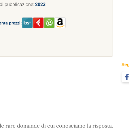
di pubblicazione:
2023
nta prezzi:
Seg
lle rare domande di cui conosciamo la risposta.