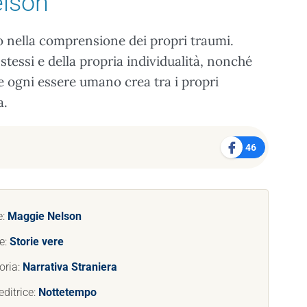
elson
o nella comprensione dei propri traumi.
 stessi e della propria individualità, nonché
e ogni essere umano crea tra i propri
a.
46
e:
Maggie Nelson
e:
Storie vere
oria:
Narrativa Straniera
ditrice:
Nottetempo