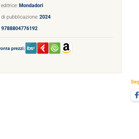
editrice:
Mondadori
 di pubblicazione:
2024
:
9788804776192
onta prezzi:
Seg