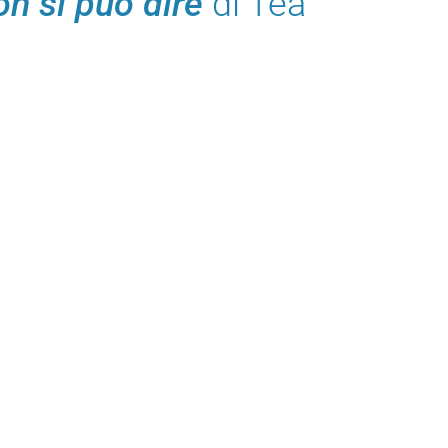
on si può dire
di Tea