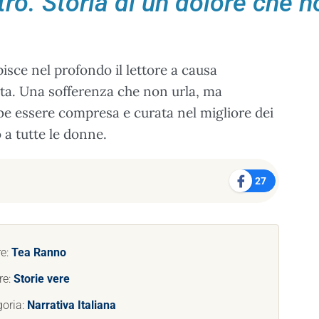
o. Storia di un dolore che n
isce nel profondo il lettore a causa
rata. Una sofferenza che non urla, ma
be essere compresa e curata nel migliore dei
a tutte le donne.
27
re:
Tea Ranno
re:
Storie vere
goria:
Narrativa Italiana