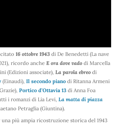
 citato
16 ottobre 1943
di De Benedetti (La nave
021), ricordo anche
E ora dove vado
di Marcella
ini (Edizioni associate),
La parola ebreo
di
y
(Einaudi),
Il secondo piano
di Ritanna Armeni
 Grazie),
Portico d’Ottavia 13
di Anna Foa
utti i romanzi di Lia Levi,
La matta di piazza
aetano Petraglia (Giuntina).
r una più ampia ricostruzione storica del 1943