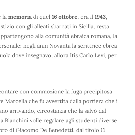
e la
memoria
di quel
16 ottobre
, era il
1943
,
zio con gli alleati sbarcati in Sicilia, resta
i appartengono alla comunità ebraica romana, la
ersonale: negli anni Novanta la scrittrice ebrea
ola dove insegnavo, allora Itis Carlo Levi, per
ccontare con commozione la fuga precipitosa
e Marcella che fu avvertita dalla portiera che i
vano arrivando, circostanza che la salvò dal
la Bianchini volle regalare agli studenti diverse
ibro di Giacomo De Benedetti, dal titolo
16