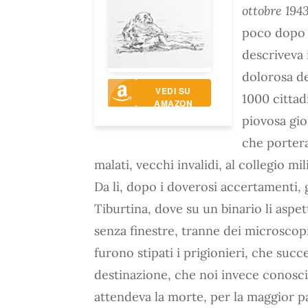
ottobre 194
poco dopo l
descriveva 
dolorosa de
VEDI SU
1000 cittad
AMAZON
piovosa gio
che portera
malati, vecchi invalidi, al collegio mil
Da lì, dopo i doverosi accertamenti, g
Tiburtina, dove su un binario li aspe
senza finestre, tranne dei microscopic
furono stipati i prigionieri, che suc
destinazione, che noi invece conosc
attendeva la morte, per la maggior p