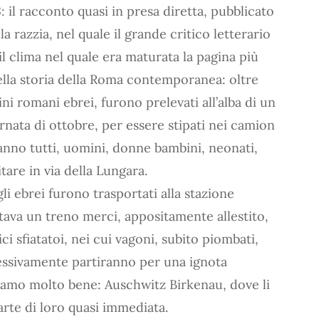
3
: il racconto quasi in presa diretta, pubblicato
a razzia, nel quale il grande critico letterario
il clima nel quale era maturata la pagina più
lla storia della Roma contemporanea: oltre
ini romani ebrei, furono prelevati all’alba di un
rnata di ottobre, per essere stipati nei camion
nno tutti, uomini, donne bambini, neonati,
itare in via della Lungara.
li ebrei furono trasportati alla stazione
ttava un treno merci, appositamente allestito,
i sfiatatoi, nei cui vagoni, subito piombati,
cessivamente partiranno per una ignota
iamo molto bene: Auschwitz Birkenau, dove li
arte di loro quasi immediata.