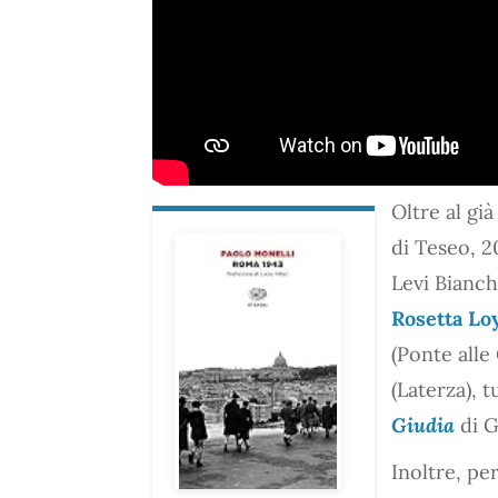
Oltre al già
di Teseo, 2
Levi Bianch
Rosetta Lo
(Ponte alle
(Laterza), t
Giudia
di G
Inoltre, pe