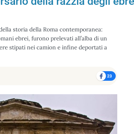
ario della razzia degli ebrei
a della storia della Roma contemporanea:
omani ebrei, furono prelevati all’alba di un
ere stipati nei camion e infine deportati a
23