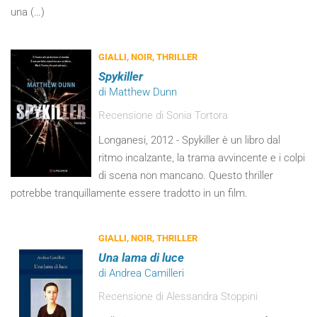
una (…)
GIALLI, NOIR, THRILLER
Spykiller
di Matthew Dunn
Recensione di Sonia Tortora
Longanesi, 2012 - Spykiller è un libro dal
ritmo incalzante, la trama avvincente e i colpi
di scena non mancano. Questo thriller
potrebbe tranquillamente essere tradotto in un film.
GIALLI, NOIR, THRILLER
Una lama di luce
di Andrea Camilleri
Recensione di Alessandra Stoppini