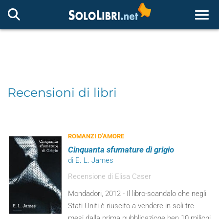
Togg
Recensioni di libri
ROMANZI D’AMORE
Cinquanta sfumature di grigio
di E. L. James
Recensione di Elisa Caser
Mondadori, 2012 - Il libro-scandalo che negli
Stati Uniti è riuscito a vendere in soli tre
mesi dalla prima pubblicazione ben 10 milioni