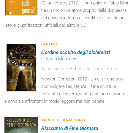
Chiarelettere, 2012 - Il pamphlet di Fabio Mini
ha un titolo rivelatore proprio della doppiezza
dei governi in tema di conflitti militari: da un
lato le giustificazioni ufficiali dall’altro le (…)
FANTASY
L’ordine occulto degli alchimisti
di Karen Mahoney
Recensione di Roberto Baldini, scrittore
Newton Compton, 2012 - Un elisir che può
sconvolgere l’esistenza... Una scrittura
frizzante e leggera, sentimenti come amore
e amicizia affrontati in modo leggero ma non banale.
RACCOLTE DI RACCONTI
Riassunto di Fine Giornata