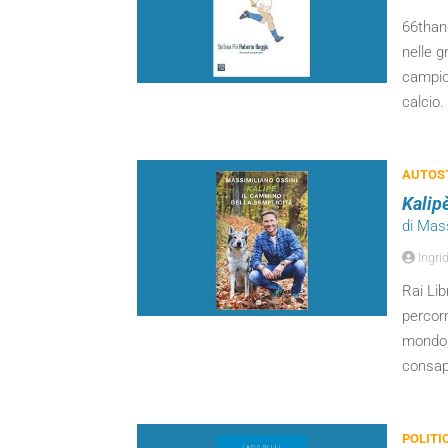
66thand
nelle g
campio
calcio.
AUTOST
Kalip
di Mas
Ingrid
Rai Lib
percorr
mondo, 
consap
POLITI