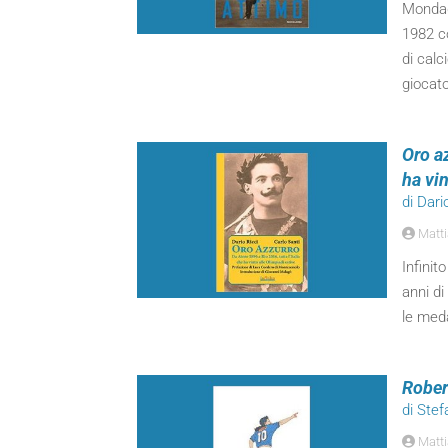
Mondado
1982 co
di calc
giocato
Oro az
ha vin
di Dari
Matti
Infinit
anni di
le meda
Rober
di Stef
Matti