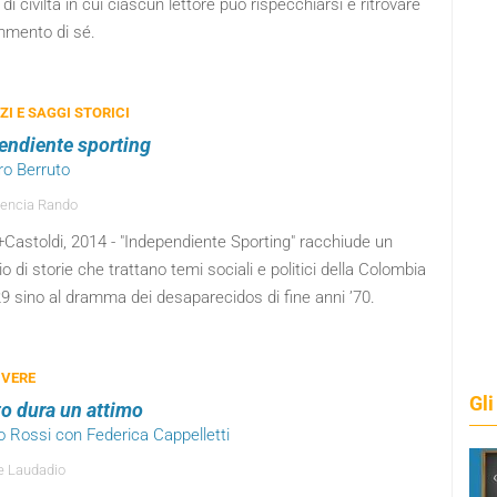
 di civiltà in cui ciascun lettore può rispecchiarsi e ritrovare
mmento di sé.
I E SAGGI STORICI
endiente sporting
ro Berruto
encia Rando
+Castoldi, 2014 - "Independiente Sporting" racchiude un
io di storie che trattano temi sociali e politici della Colombia
9 sino al dramma dei desaparecidos di fine anni ’70.
 VERE
Gli
o dura un attimo
o Rossi con Federica Cappelletti
e Laudadio