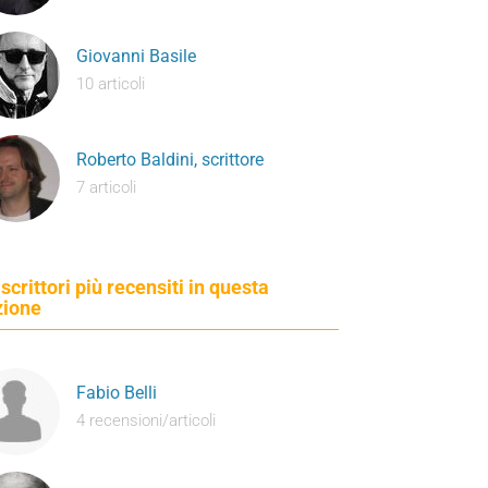
Giovanni Basile
10 articoli
Roberto Baldini, scrittore
7 articoli
 scrittori più recensiti in questa
zione
Fabio Belli
4 recensioni/articoli