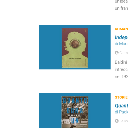
un’idea
un fra
ROMANZ
Indep
di Mau
Clem
Baldini
intrecc
nel 192
STORIE
Quant
di Paol
Felic