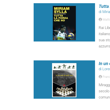
Tutta 
di Miri
Matti
Rai Lib
italian
sua sto
azzurra
In un 
di Lor
Franc
Miraggi
secolo
comunq