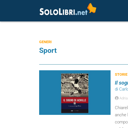
GENERI
Sport
STORIE
Il sog
di Carl
Adria
Chiarel
anche l
compong