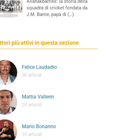
Allahakbarries: la storia della
squadra di cricket fondata da
J.M. Barrie, papà di (…)
ettori più attivi in questa sezione
Felice Laudadio
36 articoli
Mattia Vallerin
24 articoli
Mario Bonanno
19 articoli