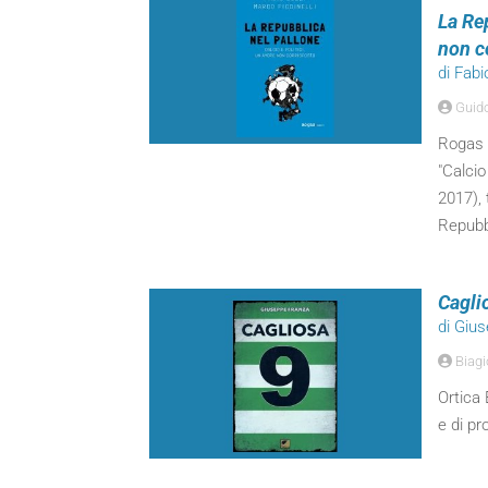
La Rep
non c
di Fabi
Guido
Rogas E
"Calcio
2017), 
Repubbl
Cagli
di Giu
Biagi
Ortica 
e di pr