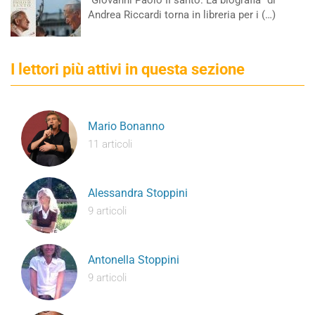
“Giovanni Paolo II santo. La biografia” di
Andrea Riccardi torna in libreria per i (…)
I lettori più attivi in questa sezione
Mario Bonanno
11 articoli
Alessandra Stoppini
9 articoli
Antonella Stoppini
9 articoli