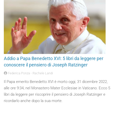
Addio a Papa Benedetto XVI: 5 libri da leggere per
conoscere il pensiero di Joseph Ratzinger
Federica Ponza - Rachele Landi
Il Papa emerito Benedetto XVI è morto oggi, 31 dicembre 2022,
alle ore 9:34, nel Monastero Mater Ecclesiae in Vaticano. Ecco 5
libri da leggere per riscoprire il pensiero di Joseph Ratzinger e
ricordarlo anche dopo la sua morte.