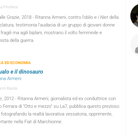
a Privitera
lle Grazie, 2018 - Ritanna Armeni, contro l’oblio e i
Niet
della
atura, testimonia l’audacia di un gruppo di giovani donne
fragili ma agili biplani, mostrano il volto femminile e
ista della guerra.
CA ED ECONOMIA
ualo e il dinosauro
anna Armeni
nni Basile
, 2012 - Ritanna Armeni, giornalista ed ex conduttrice con
o Ferrara di “Otto e mezzo” su La7, pubblica questo prezioso
o fotografando la realtà lavorativa vessatoria, opprimente,
tante nella Fiat di Marchionne.