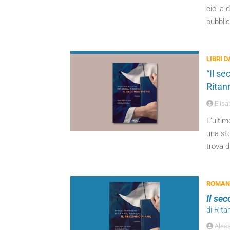
ciò, a 
pubblic
LIBRI 
“Il se
Ritan
Elisa
L’ultim
una sto
trova d
ROMANZ
Il se
di Rit
Aless