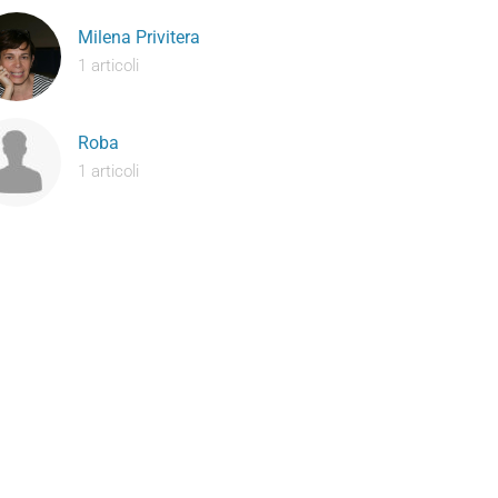
Milena Privitera
1 articoli
Roba
1 articoli