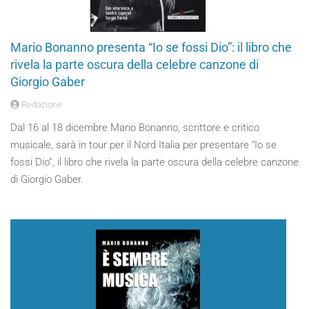
Mario Bonanno presenta “Io se fossi Dio”: il libro che
rivela la parte oscura della celebre canzone di
Giorgio Gaber
Redazione
Dal 16 al 18 dicembre Mario Bonanno, scrittore e critico
musicale, sarà in tour per il Nord Italia per presentare “Io se
fossi Dio”, il libro che rivela la parte oscura della celebre canzone
di Giorgio Gaber.