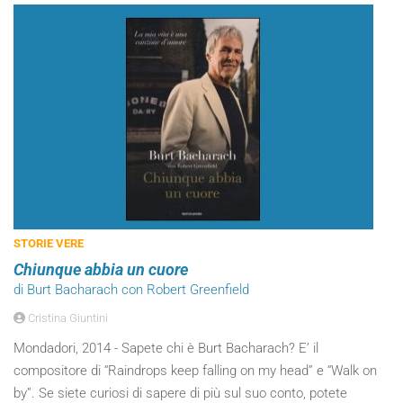
STORIE VERE
Chiunque abbia un cuore
di Burt Bacharach con Robert Greenfield
Cristina Giuntini
Mondadori, 2014 - Sapete chi è Burt Bacharach? E’ il
compositore di “Raindrops keep falling on my head” e “Walk on
by”. Se siete curiosi di sapere di più sul suo conto, potete