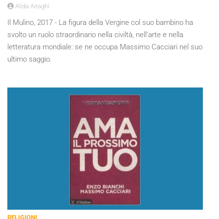
Alida Airaghi
Il Mulino, 2017 - La figura della Vergine col suo bambino ha
svolto un ruolo straordinario nella civiltà, nell’arte e nella
letteratura mondiale: se ne occupa Massimo Cacciari nel suo
ultimo saggio.
RELIGIONI