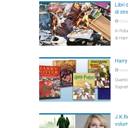
Libri 
di st
Chiara
In Polo
di Harr
Harry 
Seren
Quanto 
Sopratt
J.K.Ro
volum