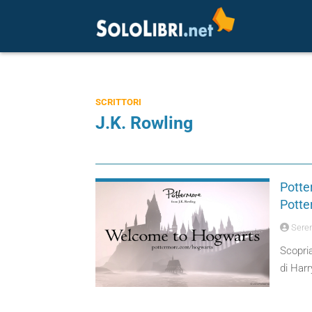
SCRITTORI
J.K. Rowling
Potter
Potte
Seren
Scopri
di Harr