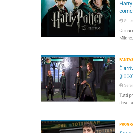
Harry 
come 
Seren
Ormai c
Milano.
FANTA
È arr
gioca
Seren
Tutti 
dove s
PROGRA
Serie