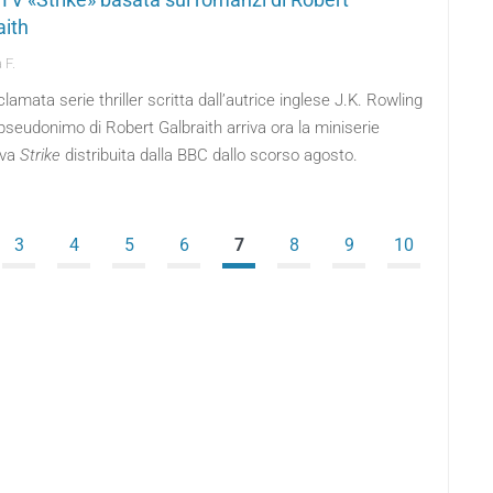
aith
 F.
clamata serie thriller scritta dall’autrice inglese J.K. Rowling
pseudonimo di Robert Galbraith arriva ora la miniserie
iva
Strike
distribuita dalla BBC dallo scorso agosto.
3
4
5
6
7
8
9
10