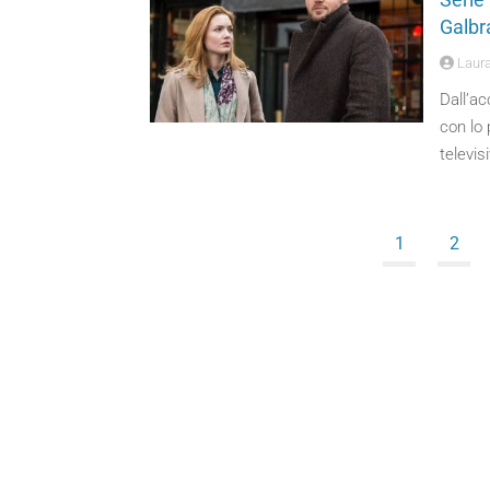
Galbr
Laura
Dall’ac
con lo 
televis
1
2