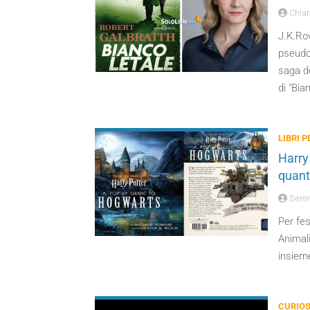
Chiara
J.K.Row
pseudo
saga de
di "Bia
LIBRI 
Harry 
quant
Seren
Per fes
Animali
insiem
CURIOS