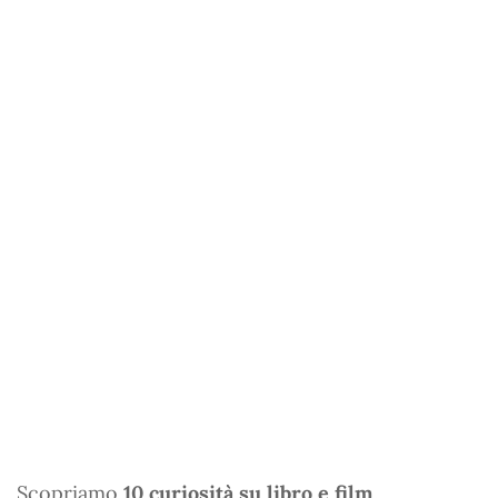
Scopriamo
10 curiosità su libro e film
.