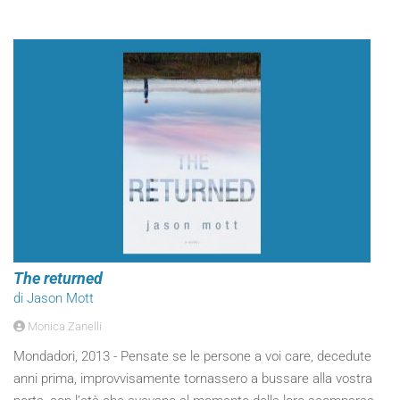
The returned
di Jason Mott
Monica Zanelli
Mondadori, 2013 - Pensate se le persone a voi care, decedute
anni prima, improvvisamente tornassero a bussare alla vostra