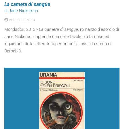
La camera di sangue
di Jane Nickerson
Antonietta Mirra
Mondadori, 2013 -
La camera di sangue
, romanzo d’esordio di
Jane Nickerson, riprende una delle favole più famose ed
inquietanti della letteratura per l’infanzia, ossia la storia di
Barbablù.