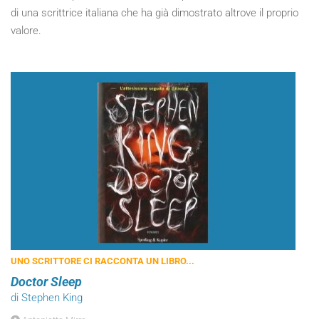
di una scrittrice italiana che ha già dimostrato altrove il proprio
valore.
UNO SCRITTORE CI RACCONTA UN LIBRO...
Doctor Sleep
di Stephen King