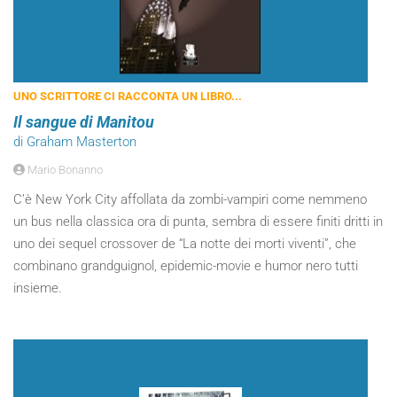
UNO SCRITTORE CI RACCONTA UN LIBRO...
Il sangue di Manitou
di Graham Masterton
Mario Bonanno
C’è New York City affollata da zombi-vampiri come nemmeno
un bus nella classica ora di punta, sembra di essere finiti dritti in
uno dei sequel crossover de “La notte dei morti viventi”, che
combinano grandguignol, epidemic-movie e humor nero tutti
insieme.