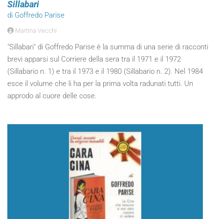
Sillabari
di Goffredo Parise
Martina Vecchi
"Sillabari" di Goffredo Parise è la summa di una serie di racconti
brevi apparsi sul Corriere della sera tra il 1971 e il 1972
(Sillabario n. 1) e tra il 1973 e il 1980 (Sillabario n. 2). Nel 1984
esce il volume che li ha per la prima volta radunati tutti. Un
approdo al cuore delle cose.