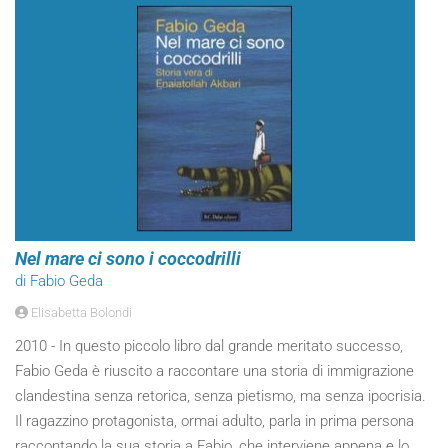
Nel mare ci sono i coccodrilli
di Fabio Geda
Elisabetta Bolondi
2010 - In questo piccolo libro dal grande meritato successo,
Fabio Geda è riuscito a raccontare una storia di immigrazione
clandestina senza retorica, senza pietismo, ma senza ipocrisia.
Il ragazzino protagonista, ormai adulto, parla in prima persona
raccontando la sua storia a Fabio, che interviene appena e lo