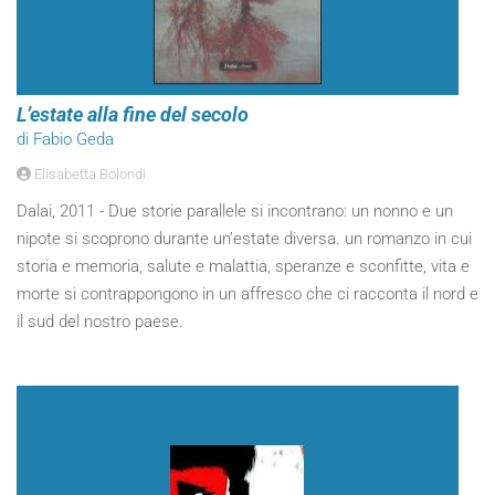
L’estate alla fine del secolo
di Fabio Geda
Elisabetta Bolondi
Dalai, 2011 - Due storie parallele si incontrano: un nonno e un
nipote si scoprono durante un’estate diversa. un romanzo in cui
storia e memoria, salute e malattia, speranze e sconfitte, vita e
morte si contrappongono in un affresco che ci racconta il nord e
il sud del nostro paese.