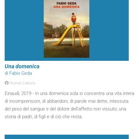
Una domenica
di Fabio Geda
Nosrat Zakaria
Einaudi, 2019 - In una domenica sola si concentra una vita intera
di incomprensioni, di abbandoni, di parole mai dette, intessuta
del peso del sangue e del dolore dell’affetto non vissuto; una
storia di padri, di figli e di ciò che resta.