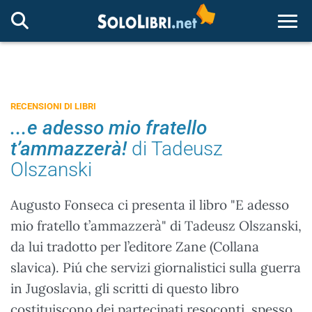
Togg
RECENSIONI DI LIBRI
...e adesso mio fratello
t’ammazzerà!
di Tadeusz
Olszanski
Augusto Fonseca ci presenta il libro "E adesso
mio fratello t’ammazzerà" di Tadeusz Olszanski,
da lui tradotto per l’editore Zane (Collana
slavica). Piú che servizi giornalistici sulla guerra
in Jugoslavia, gli scritti di questo libro
costituiscono dei partecipati resoconti, spesso