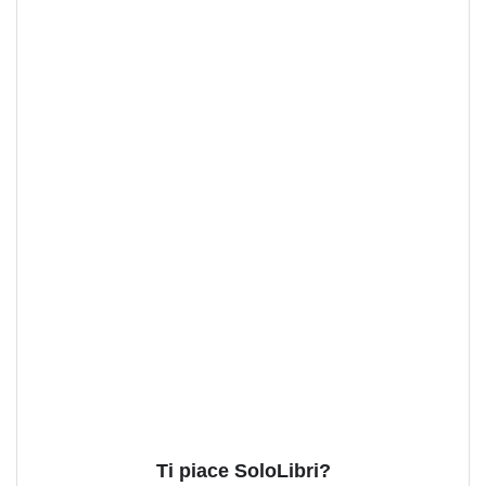
Ti piace SoloLibri?