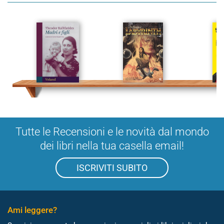
Tutte le Recensioni e le novità dal mondo
dei libri nella tua casella email!
ISCRIVITI SUBITO
Ami leggere?