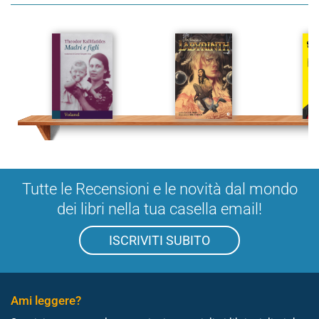
Tutte le Recensioni e le novità dal mondo
dei libri nella tua casella email!
ISCRIVITI SUBITO
Ami leggere?