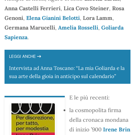
Anna Castelli Ferrieri
,
Lica Covo Steiner
,
Rosa
Genoni
,
Elena Gianini Belotti
,
Lora Lamm
,
Germana Marucelli
,
Amelia Rosselli
,
Goliarda
Sapienza
.
LEGGI ANCHE
Intervista ad Anna Toscano: “La mia Goliarda e la
sua arte della gioia in anticipo sul calendario”
E le più recenti:
la cosmopolita firma
della cronaca mondana
di inizio ’900
Irene Brin