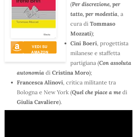
(
Per discrezione, per
tatto, per modestia
, a
cura di
Tommaso
Mozzati
);
Cini Boeri
, progettista
VEDI SU
AMAZON
milanese e staffetta
partigiana
(
Con assoluta
autonomia
di
Cristina Moro
);
Francesca Alinovi
, critica militante tra
Bologna e New York
(
Quel che piace a me
di
Giulia Cavaliere
).