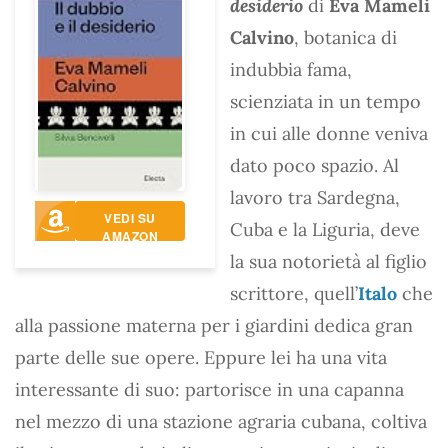
desiderio
di
Eva Mameli
Calvino
, botanica di
indubbia fama,
scienziata in un tempo
in cui alle donne veniva
dato poco spazio. Al
lavoro tra Sardegna,
VEDI SU
Cuba e la Liguria, deve
AMAZON
la sua notorietà al figlio
scrittore, quell’
Italo
che
alla passione materna per i giardini dedica gran
parte delle sue opere. Eppure lei ha una vita
interessante di suo: partorisce in una capanna
nel mezzo di una stazione agraria cubana, coltiva