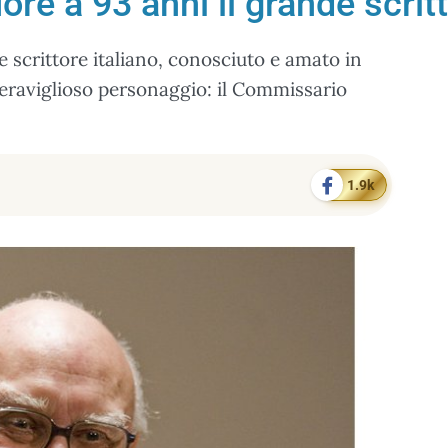
re a 93 anni il grande scritt
 scrittore italiano, conosciuto e amato in
uo meraviglioso personaggio: il Commissario
1.9k