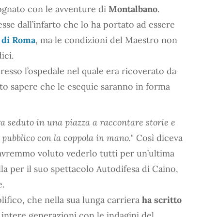
ognato con le avventure di
Montalbano
.
sse dall’infarto che lo ha portato ad essere
o di Roma
, ma le condizioni del Maestro non
ici.
presso l’ospedale nel quale era ricoverato da
tto sapere che le esequie saranno in forma
era seduto in una piazza a raccontare storie e
il pubblico con la coppola in mano.
" Così diceva
 avremmo voluto vederlo tutti per un’ultima
alla per il suo spettacolo Autodifesa di Caino,
e.
olifico, che nella sua lunga carriera
ha scritto
intere generazioni con le indagini del