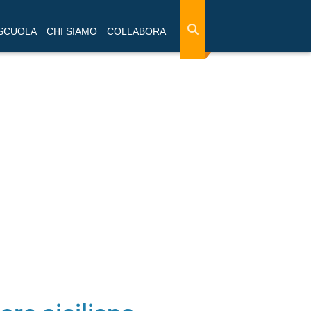
 SCUOLA
CHI SIAMO
COLLABORA