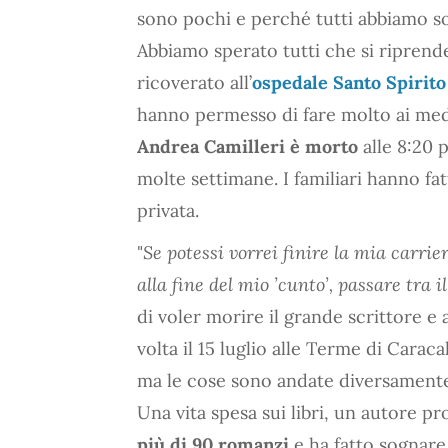
sono pochi e perché tutti abbiamo s
Abbiamo sperato tutti che si riprende
ricoverato all’
ospedale Santo Spirit
hanno permesso di fare molto ai med
Andrea Camilleri è morto
alle 8:20 
molte settimane. I familiari hanno fa
privata.
"
Se potessi vorrei finire la mia carri
alla fine del mio ’cunto’, passare tra 
di voler morire il grande scrittore e
volta il 15 luglio alle Terme di Carac
ma le cose sono andate diversament
Una vita spesa sui libri, un autore pr
più di 90 romanzi
e ha fatto sognare 