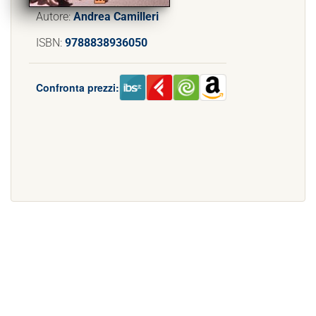
Autore:
Andrea Camilleri
ISBN:
9788838936050
Confronta prezzi: