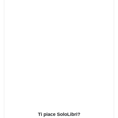
Ti piace SoloLibri?