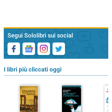
Segui Sololibri sui social
I libri più cliccati oggi