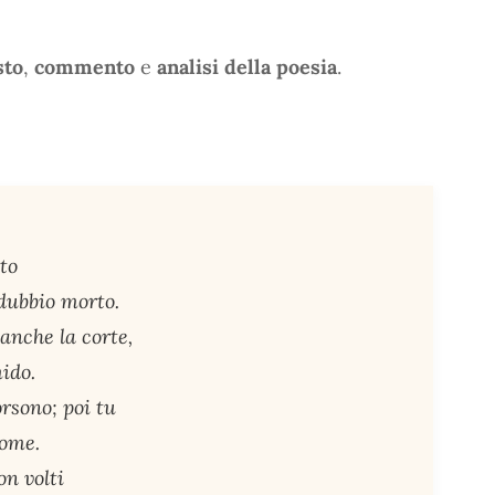
sto
,
commento
e
analisi della poesia
.
oto
dubbio morto.
anche la corte,
ido.
orsono; poi tu
nome.
on volti