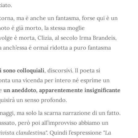
iato.
torna, ma è anche un fantasma, forse qui è un
noto è già morto, la stessa moglie
volge è morta, Clizia, al secolo Irma Brandeis,
 anch’essa è ormai ridotta a puro fantasma
i sono colloquiali
, discorsivi. Il poeta si
conta una vicenda per intero né esprime un
te
un aneddoto, apparentemente insignificante
quisirà un senso profondo.
aggi, ma solo la scarna narrazione di un fatto.
l passato, però poi all’improvviso abbiamo un
ivista clandestina
". Quindi l’espressione "
La