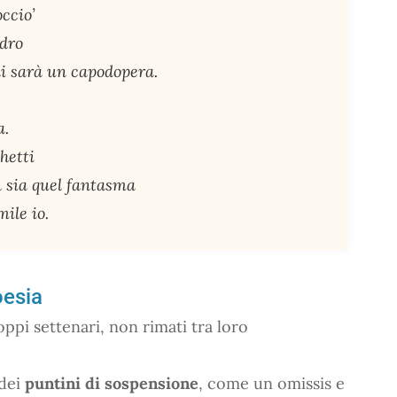
occio’
adro
i sarà un capodopera.
a.
hetti
n sia quel fantasma
mile io.
oesia
doppi settenari, non rimati tra loro
 dei
puntini di sospensione
, come un omissis e