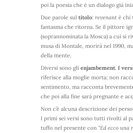
poi la poesia che è un dialogo già iniz
Due parole sul
titolo
:
revenant
è chi 
fantasma che ritorna. Se il pittore ig
(soprannominata la Mosca) a cui si ri
musa di Montale, morirà nel 1990, ma
della mente.
Diversi sono gli
enjambement
.
I vers
riferisce alla moglie morta; non rac
sentimento, ma racconta brevemen
che poi alla fine sarà pregnante e ac
Non c’è alcuna descrizione dei person
I primi sei versi sono tutti rivolti a
tuffo nel presente con "
Ed ecco una r