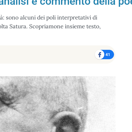
 analisi e commento della po
 sono alcuni dei poli interpretativi di
olta Satura. Scopriamone insieme testo,
41