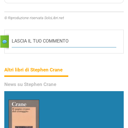
© Riproduzione riservata SoloLibri.net
LASCIA IL TUO COMMENTO
Altri libri di Stephen Crane
News su Stephen Crane