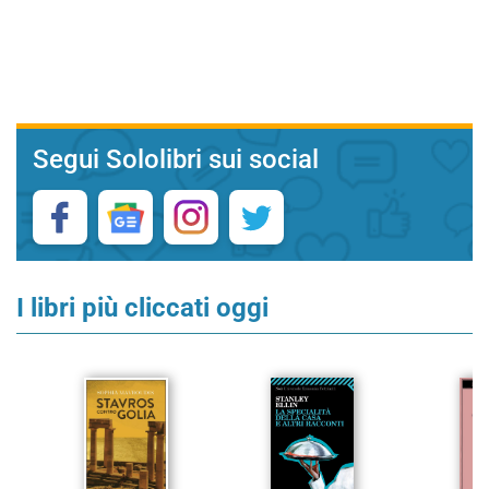
Segui Sololibri sui social
I libri più cliccati oggi