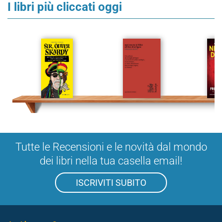
I libri più cliccati oggi
Tutte le Recensioni e le novità dal mondo
dei libri nella tua casella email!
ISCRIVITI SUBITO