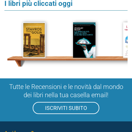
I libri più cliccati oggi
Tutte le Recensioni e le novità dal mondo
dei libri nella tua casella email!
ISCRIVITI SUBITO