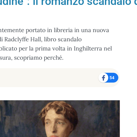
tudine": il romanzo scandalo 
ntemente portato in libreria in una nuova
di Radclyffe Hall, libro scandalo
blicato per la prima volta in Inghilterra nel
nsura, scopriamo perché.
54