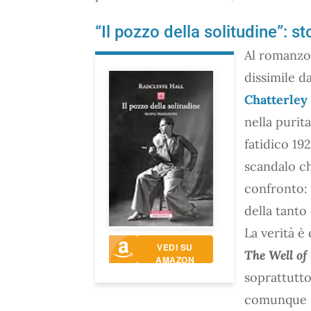
“Il pozzo della solitudine”: 
Al romanzo 
dissimile d
Chatterley
nella purit
fatidico 19
scandalo c
confronto: 
della tanto 
La verità è
VEDI SU
The Well of
AMAZON
soprattutto
comunque si