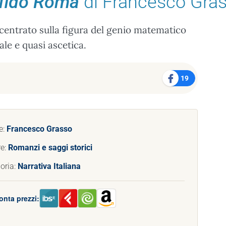
sfidò Roma
di Francesco Gra
centrato sulla figura del genio matematico
ale e quasi ascetica.
19
e:
Francesco Grasso
e:
Romanzi e saggi storici
oria:
Narrativa Italiana
onta prezzi: