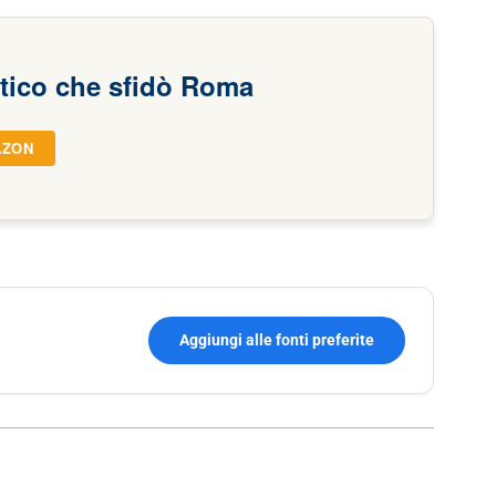
tico che sfidò Roma
AZON
Aggiungi alle fonti preferite