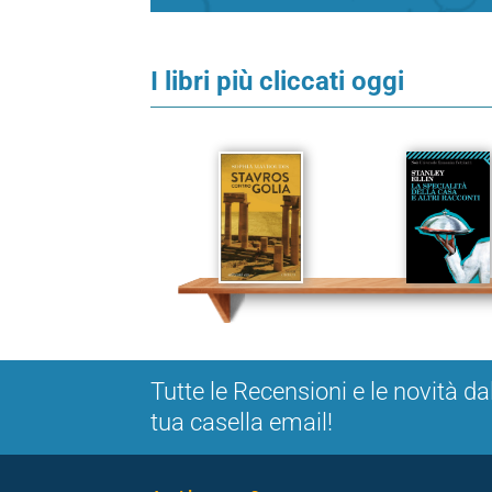
I libri più cliccati oggi
Tutte le Recensioni e le novità da
tua casella email!