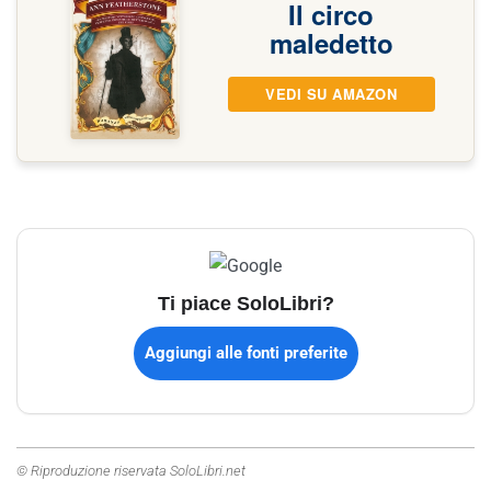
Il circo
maledetto
VEDI SU AMAZON
Ti piace SoloLibri?
Aggiungi alle fonti preferite
© Riproduzione riservata SoloLibri.net