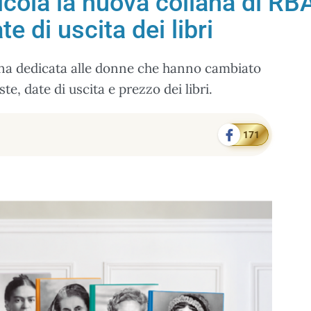
icola la nuova collana di RBA
e di uscita dei libri
ana dedicata alle donne che hanno cambiato
te, date di uscita e prezzo dei libri.
171