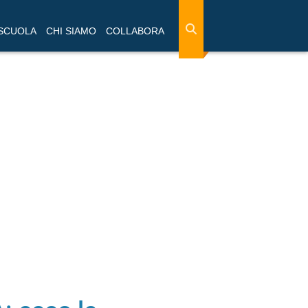
 SCUOLA
CHI SIAMO
COLLABORA