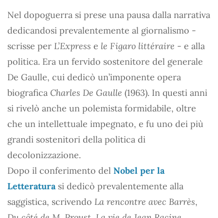
Nel dopoguerra si prese una pausa dalla narrativa
dedicandosi prevalentemente al giornalismo -
scrisse per
L’Express
e
le Figaro littéraire
- e alla
politica. Era un fervido sostenitore del generale
De Gaulle, cui dedicò un’imponente opera
biografica
Charles De Gaulle
(1963). In questi anni
si rivelò anche un polemista formidabile, oltre
che un intellettuale impegnato, e fu uno dei più
grandi sostenitori della politica di
decolonizzazione.
Dopo il conferimento del
Nobel per la
Letteratura
si dedicò prevalentemente alla
saggistica, scrivendo
La rencontre avec Barrès
,
Du côté de M. Proust
,
La vie de Jean Racine
.