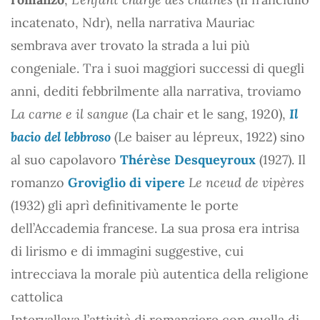
incatenato, Ndr), nella narrativa Mauriac
sembrava aver trovato la strada a lui più
congeniale. Tra i suoi maggiori successi di quegli
anni, dediti febbrilmente alla narrativa, troviamo
La carne e il sangue
(La chair et le sang, 1920),
Il
bacio del lebbroso
(Le baiser au lépreux, 1922) sino
al suo capolavoro
Thérèse Desqueyroux
(1927). Il
romanzo
Groviglio di vipere
Le nceud de vipères
(1932) gli aprì definitivamente le porte
dell’Accademia francese. La sua prosa era intrisa
di lirismo e di immagini suggestive, cui
intrecciava la morale più autentica della religione
cattolica
Intervallava l’attività di romanziere con quella di