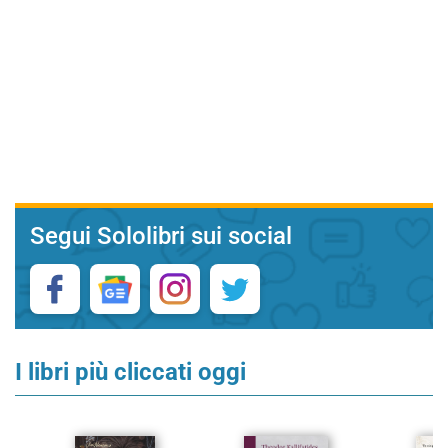
Segui Sololibri sui social
I libri più cliccati oggi