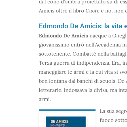
dal cono d’ombra proiettato su di es
Amicis oltre il libro
Cuore
e no, non 
Edmondo De Amicis: la vita e
Edmondo De Amicis
nacque a Oneglia,
giovanissimo entrò nell’Accademia mil
sottotenente. Combatté nella battaglia
Terza guerra di indipendenza. Era, i
maneggiare le armi e la cui vita si s
ben lontana dai banchi di scuola. De
letterarie. Indossava la divisa, ma int
armi.
La sua seg
fuoco sotto