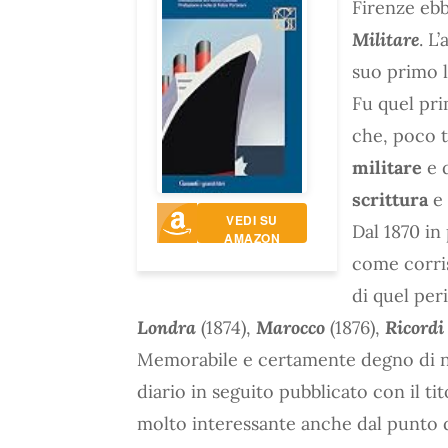
Firenze ebb
Militare
. L
suo primo l
Fu quel pri
che, poco 
militare
e 
scrittura
e 
VEDI SU
Dal 1870 in
AMAZON
come corris
di quel pe
Londra
(1874),
Marocco
(1876),
Ricordi
Memorabile e certamente degno di not
diario in seguito pubblicato con il ti
molto interessante anche dal punto d