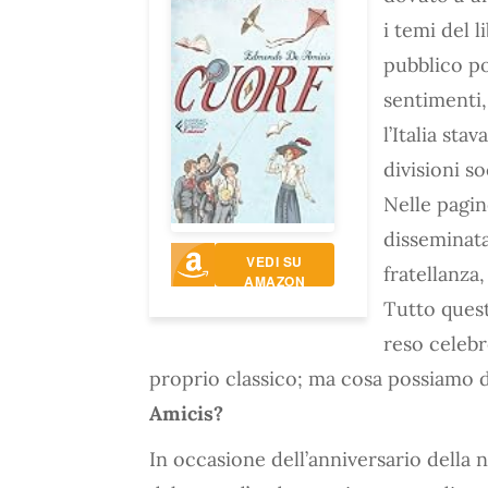
i temi del l
pubblico po
sentimenti,
l’Italia sta
divisioni so
Nelle pagi
disseminata
VEDI SU
fratellanza,
AMAZON
Tutto ques
reso celebr
proprio classico; ma cosa possiamo 
Amicis?
In occasione dell’anniversario della 