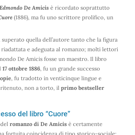
Edmondo De Amicis
è ricordato soprattutto
Cuore
(1886), ma fu uno scrittore prolifico, un
 superato quella dell’autore tanto che la figura
riadattata e adeguata al romanzo; molti lettori
ndo De Amicis fosse un maestro. Il libro
l
17 ottobre 1886
, fu un grande successo
copie
, fu tradotto in venticinque lingue e
ritenuto, non a torto, il
primo bestseller
sso del libro “Cuore”
 del
romanzo di De Amicis
è certamente
a fortuita coincidenza di tipo storico-sociale: