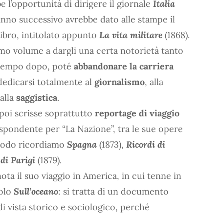
e l’opportunità di dirigere il giornale
Italia
’anno successivo avrebbe dato alle stampe il
ibro, intitolato appunto
La vita militare
(1868).
mo volume a dargli una certa notorietà tanto
tempo dopo, poté
abbandonare la carriera
dedicarsi totalmente al
giornalismo
, alla
alla
saggistica
.
 poi scrisse soprattutto
reportage di viaggio
pondente per “La Nazione”, tra le sue opere
riodo ricordiamo
Spagna
(1873),
Ricordi di
 di Parigi
(1879).
a il suo viaggio in America, in cui tenne in
tolo
Sull’oceano
: si tratta di un documento
i vista storico e sociologico, perché