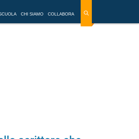
 SCUOLA
CHI SIAMO
COLLABORA