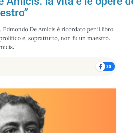
Amicis: la vita e le opere de
estro”
6, Edmondo De Amicis è ricordato per il libro
prolifico e, soprattutto, non fu un maestro.
micis.
30