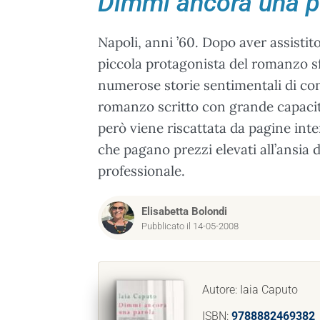
Dimmi ancora una p
Napoli, anni ’60. Dopo aver assistito
piccola protagonista del romanzo sf
numerose storie sentimentali di conq
romanzo scritto con grande capaci
però viene riscattata da pagine inte
che pagano prezzi elevati all’ansia d
professionale.
Elisabetta Bolondi
Pubblicato il 14-05-2008
Autore: Iaia Caputo
ISBN:
9788882469382