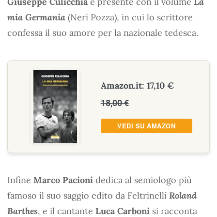
Giuseppe Culicchia
è presente con il volume
La
mia Germania
(Neri Pozza), in cui lo scrittore
confessa il suo amore per la nazionale tedesca.
Amazon.it: 17,10 €
18,00 €
VEDI SU AMAZON
Infine
Marco Pacioni
dedica al semiologo più
famoso il suo saggio edito da Feltrinelli
Roland
Barthes
, e il cantante
Luca Carboni
si racconta