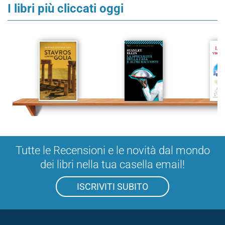
I libri più cliccati oggi
Tutte le Recensioni e le novità dal mondo
dei libri nella tua casella email!
ISCRIVITI SUBITO