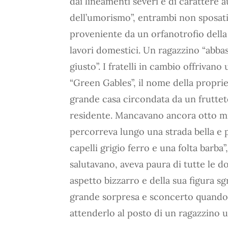
dai lineamenti severi e di carattere 
dell’umorismo”, entrambi non sposati
proveniente da un orfanotrofio della
lavori domestici. Un ragazzino “abba
giusto”. I fratelli in cambio offrivan
“Green Gables”, il nome della propr
grande casa circondata da un fruttet
residente. Mancavano ancora otto mi
percorreva lungo una strada bella e p
capelli grigio ferro e una folta barba
salutavano, aveva paura di tutte le 
aspetto bizzarro e della sua figura s
grande sorpresa e sconcerto quando a
attenderlo al posto di un ragazzino 