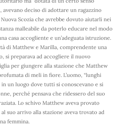
autoritario ma “dotata di un certo senso
, avevano deciso di adottare un ragazzino
 Nuova Scozia che avrebbe dovuto aiutarli nei
stanza malleabile da poterlo educare nel modo
o una casa accogliente e un’adeguata istruzione.
ietà di Matthew e Marilla, comprendente una
o, si preparava ad accogliere il nuovo
glia per giungere alla stazione che Matthew
rofumata di meli in fiore. L’uomo, “lunghi
”, in un luogo dove tutti si conoscevano e si
donne, perché pensava che ridessero del suo
graziata. Lo schivo Matthew aveva provato
l suo arrivo alla stazione aveva trovato ad
una femmina.