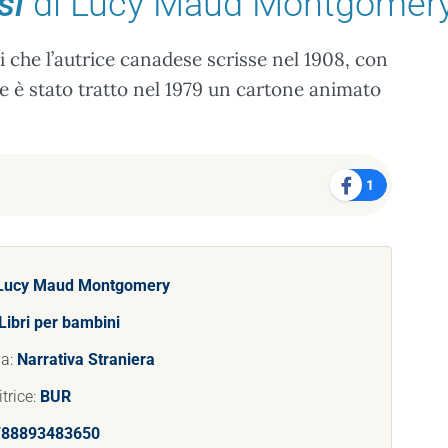
si
di Lucy Maud Montgomer
mi che l’autrice canadese scrisse nel 1908, con
le è stato tratto nel 1979 un cartone animato
1
Lucy Maud Montgomery
Libri per bambini
ia:
Narrativa Straniera
trice:
BUR
788893483650